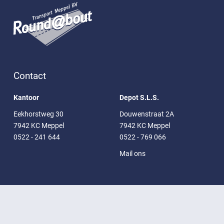
Contact
Kantoor
Depot S.L.S.
Eekhorstweg 30
Douwenstraat 2A
7942 KC Meppel
7942 KC Meppel
0522 - 241 644
0522 - 769 066
Mail ons
Pagina's
Home
Contact
Transport
Warehousing